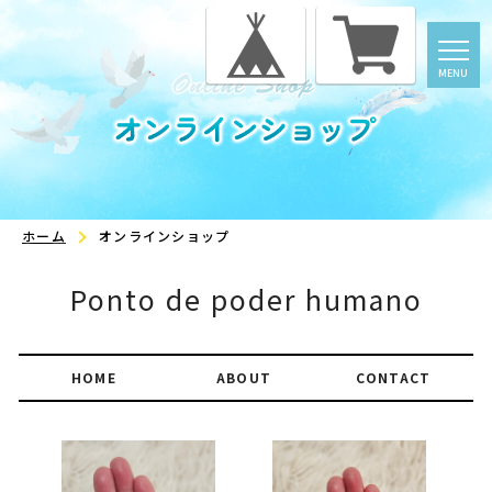
t
MENU
o
g
g
l
e
n
a
v
ホーム
オンラインショップ
i
g
a
Ponto de poder humano
t
i
o
n
HOME
ABOUT
CONTACT